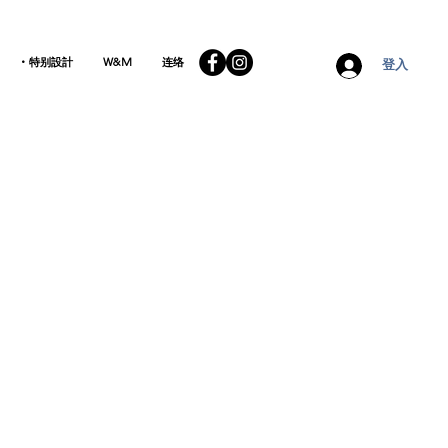
• 特别設計
W&M
连络
登入