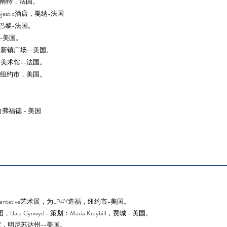
画廊，南特，法国。
estic酒店，戛纳-法国
画廊，巴黎-法国。
城-美国。
，新镇广场--美国。
厅美术馆--法国。
廊，纽约市，美国。
福德 - 美国
Art"--Caritative艺术展，为LP4Y造福，纽约市-美国。
ala Cynwyd - 策划：Maria Kraybill，费城 - 美国。
馆，明尼苏达州--美国。