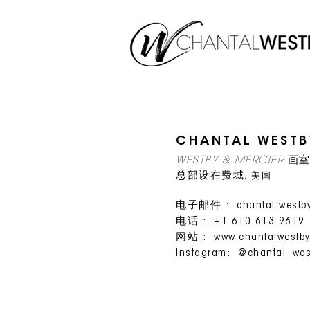
CHANTAL WESTB
WESTBY & MERCIER
画
美国
总部设在费城,
电子邮件 :
chantal.west
电话 : +1 610 613 9619
网站 :
www.chantalwestb
Instagram:
@chantal_wes