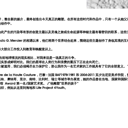
术，整合新的媒介，最终创造出今天真正的雕塑。在所有这些时代和作品中，只有一个从她父
的创作中。
由此产生的污染等有形的创意主题以及灵魂之旅或生命起源等神秘主题有着密切的联系，这些
naïc G. Mercier 的相遇以来，他们将两个世界结合起来，围绕这些主题创作了身临其境的
将大部分工作投入到教育和唤醒意识上。
当前地球情况的现实相比，对我来说是一场真正的斗争。
现实形成鲜明对比。我们的星球在人类行为和浪费的重压下正在走向死亡。
在被滥用，我们必须竭尽全力保护它，那么我作为一名艺术家的工作就具有了它的全部意义。”
rieure de la Haute Couture，巴黎 - 法国 BAF1978-1981 和 2006-2011 宾夕法
纳、摩纳哥、里尔、南特、比利时、瑞士等城市举办展览，她的作品曾在当地、国家和国际艺术中
 Award 第一名/国家艺术奖。 /“他雕塑”世界的孩子“
这里到海地和 Life Project 4 Youth。