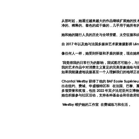
从那时起，她通过越来越大的作品继续扩展她的技
净的、稀释的、着色的或干燥的，几乎用于她所有
她和她的随行人员的历史与全球变暖、太空征服和
自 2017 年以及她与法国多媒体艺术家兼摄影师 Lé
像任何人一样，她受到怀疑和矛盾的驱使，现在她
“我觉得我的日常行为的影响，我试图尽可能小，与
我的艺术作品中对消费主义富足的完美形象描绘与
如果我能谦虚地说服甚至一个人理解我们的地球正
Chantal Westby 获得了他的 BAF Ecole Supé
出在纽约、费城、华盛顿特区和 在法国、巴黎、戛
多项荣誉和奖项，包括 2022 年宾夕法尼亚州立博物馆
她也积极参与社区活动，支持各种基金会和非政府组织，例如从
Westby 维护她的工作室 在费城练习和生活
。