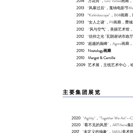
2014
万花筒"，Loïc Vallée
2013
"风暴过后"，戛纳电影节Maj
2013
“Kaléidoscope"，B68
2013
‘’女人之谜"，PII画廊，费
2012
"风与空气"，美丽艺术馆
2012
"信仰之光 "瓦朗谢讷市政
2010
"超越的巅峰"，Agora画
2010 Nostology画廊
2010 Margot & Camille
2009
艺术展，主线艺术中心，哈弗
主要集团展览
2020
"Agility"，"Together We 
2020
"看不见的风景"，ARTillerie集团，B
2017
"未定义的抽象"，SMSU美术