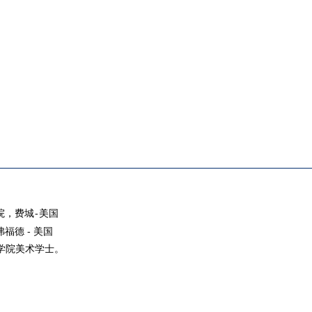
院，费城-美国
福德 - 美国
学院美术学士。