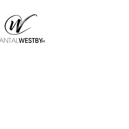
WESTBY & MERCIER
Studio
915 Spring Garden Street
Studio 304 - Box 20
Philadelphia, PA - 19123
chantal.westby@gmail.com